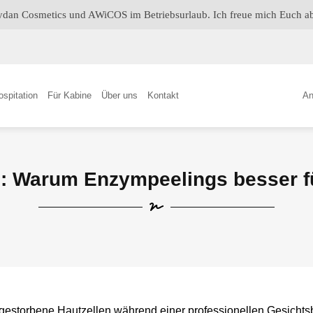
Aydan Cosmetics und AWiCOS im Betriebsurlaub. Ich freue mich Euch 
ospitation
Für Kabine
Über uns
Kontakt
An
: Warum Enzympeelings besser fü
bgestorbene Hautzellen während einer professionellen Gesicht