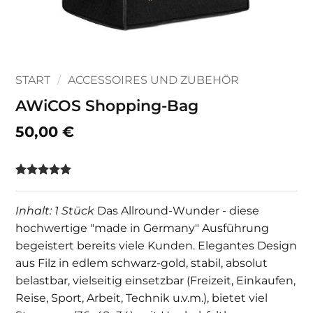
START
/
ACCESSOIRES UND ZUBEHÖR
AWiCOS Shopping-Bag
50,00
€
Bewertet
1
mit
5
von
5, basierend
Inhalt: 1 Stück
Das Allround-Wunder - diese
auf
hochwertige "made in Germany" Ausführung
Kundenbewertung
begeistert bereits viele Kunden. Elegantes Design
aus Filz in edlem schwarz-gold, stabil, absolut
belastbar, vielseitig einsetzbar (Freizeit, Einkaufen,
Reise, Sport, Arbeit, Technik u.v.m.), bietet viel